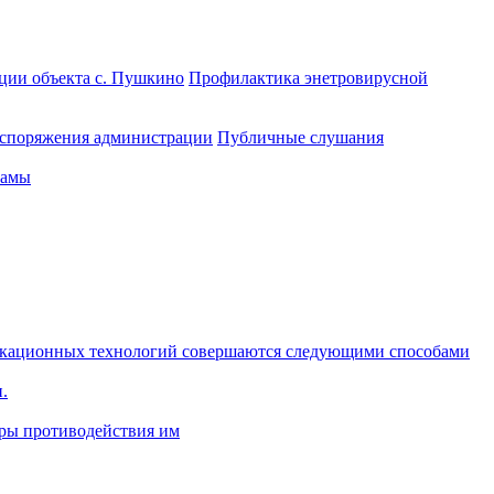
ции объекта с. Пушкино
Профилактика энетровирусной
споряжения администрации
Публичные слушания
ламы
икационных технологий совершаются следующими способами
.
ры противодействия им