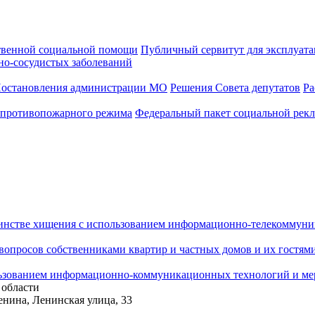
твенной социальной помощи
Публичный сервитут для эксплуата
но-сосудистых заболеваний
остановления администрации МО
Решения Совета депутатов
Ра
 противопожарного режима
Федеральный пакет социальной рек
шинстве хищения с использованием информационно-телекоммун
опросов собственниками квартир и частных домов и их гостями
ользованием информационно-коммуникационных технологий и ме
 области
енина, Ленинская улица, 33