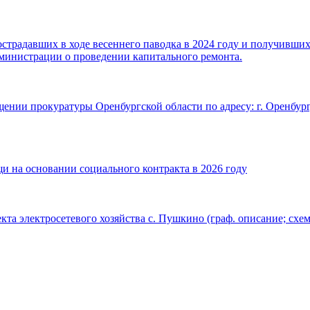
традавших в ходе весеннего паводка в 2024 году и получивши
министрации о проведении капитального ремонта.
щении прокуратуры Оренбургской области по адресу: г. Оренбург,
и на основании социального контракта в 2026 году
та электросетевого хозяйства с. Пушкино (граф. описание; схе