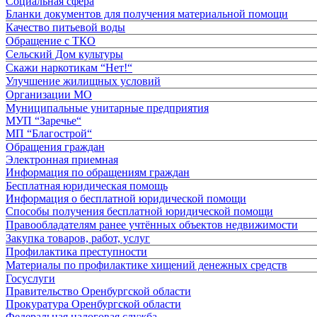
Социальная сфера
Бланки документов для получения материальной помощи
Качество питьевой воды
Обращение с ТКО
Сельский Дом культуры
Скажи наркотикам “Нет!“
Улучшение жилищных условий
Организации МО
Муниципальные унитарные предприятия
МУП “Заречье“
МП “Благострой“
Обращения граждан
Электронная приемная
Информация по обращениям граждан
Бесплатная юридическая помощь
Информация о бесплатной юридической помощи
Способы получения бесплатной юридической помощи
Правообладателям ранее учтённых объектов недвижимости
Закупка товаров, работ, услуг
Профилактика преступности
Материалы по профилактике хищений денежных средств
Госуслуги
Правительство Оренбургской области
Прокуратура Оренбургской области
Федеральная налоговая служба