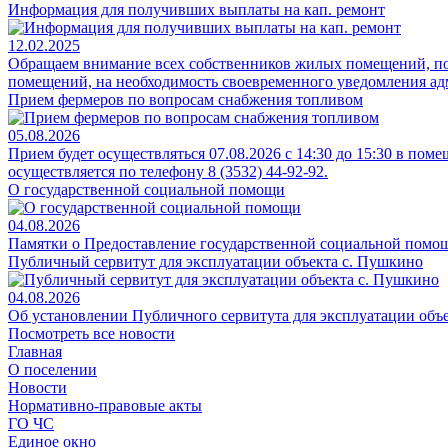
Информация для получивших выплаты на кап. ремонт
12.02.2025
Обращаем внимание всех собственников жилых помещений, пос
помещений, на необходимость своевременного уведомления ад
Прием фермеров по вопросам снабжения топливом
05.08.2026
Прием будет осуществляться 07.08.2026 с 14:30 до 15:30 в поме
осуществляется по телефону 8 (3532) 44-92-92.
О государственной социальной помощи
04.08.2026
Памятки о Предоставление государственной социальной помощ
Публичный сервитут для эксплуатации объекта с. Пушкино
04.08.2026
Об установлении Публичного сервитута для эксплуатации объек
Посмотреть все новости
Главная
О поселении
Новости
Нормативно-правовые акты
ГО ЧС
Единое окно