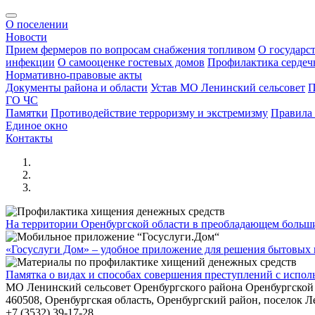
О поселении
Новости
Прием фермеров по вопросам снабжения топливом
О государс
инфекции
О самооценке гостевых домов
Профилактика сердеч
Нормативно-правовые акты
Документы района и области
Устав МО Ленинский сельсовет
П
ГО ЧС
Памятки
Противодействие терроризму и экстремизму
Правила
Единое окно
Контакты
На территории Оренбургской области в преобладающем боль
«Госуслуги Дом» – удобное приложение для решения бытовых в
Памятка о видах и способах совершения преступлений с исп
МО Ленинский сельсовет Оренбургского района Оренбургской
460508, Оренбургская область, Оренбургский район, поселок Л
+7 (3532) 39-17-28