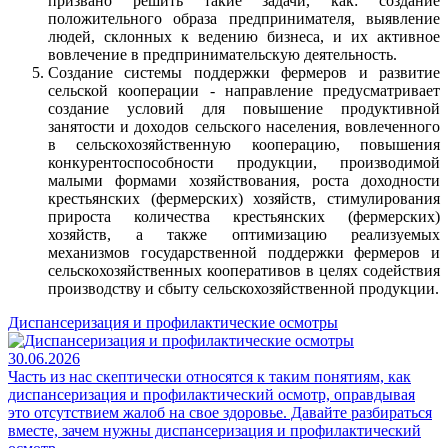
призвано решить такие задачи, как: создание
положительного образа предпринимателя, выявление
людей, склонных к ведению бизнеса, и их активное
вовлечение в предпринимательскую деятельность.
Создание системы поддержки фермеров и развитие
сельской кооперации - направление предусматривает
создание условий для повышение продуктивной
занятости и доходов сельского населения, вовлеченного
в сельскохозяйственную кооперацию, повышения
конкурентоспособности продукции, производимой
малыми формами хозяйствования, роста доходности
крестьянских (фермерских) хозяйств, стимулирования
прироста количества крестьянских (фермерских)
хозяйств, а также оптимизацию реализуемых
механизмов государственной поддержки фермеров и
сельскохозяйственных кооперативов в целях содействия
производству и сбыту сельскохозяйственной продукции.
Диспансеризация и профилактические осмотры
30.06.2026
Часть из нас скептически относятся к таким понятиям, как
диспансеризация и профилактический осмотр, оправдывая
это отсутствием жалоб на свое здоровье. Давайте разбираться
вместе, зачем нужны диспансеризация и профилактический