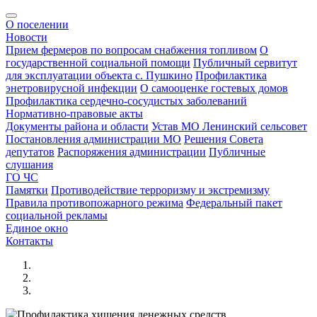
О поселении
Новости
Прием фермеров по вопросам снабжения топливом
О
государственной социальной помощи
Публичный сервитут
для эксплуатации объекта с. Пушкино
Профилактика
энетровирусной инфекции
О самооценке гостевых домов
Профилактика сердечно-сосудистых заболеваний
Нормативно-правовые акты
Документы района и области
Устав МО Ленинский сельсовет
Постановления администрации МО
Решения Совета
депутатов
Распоряжения администрации
Публичные
слушания
ГО ЧС
Памятки
Противодействие терроризму и экстремизму
Правила противопожарного режима
Федеральный пакет
социальной рекламы
Единое окно
Контакты