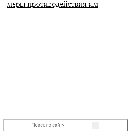
меры противодействия им
МО Ленинский сельсовет
Оренбургского района
Оренбургской области
460508, Оренбургская область, Оренбургский
район, поселок Ленина, Ленинская улица, 33
+7 (3532) 39-17-28