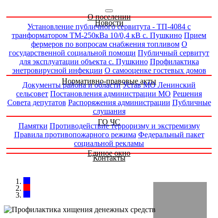
О поселении
Новости
Установление публичного сервитута - ТП-4084 с
транформатором ТМ-250кВа 10/0,4 кВ с. Пушкино
Прием
фермеров по вопросам снабжения топливом
О
государственной социальной помощи
Публичный сервитут
для эксплуатации объекта с. Пушкино
Профилактика
энетровирусной инфекции
О самооценке гостевых домов
Нормативно-правовые акты
Документы района и области
Устав МО Ленинский
сельсовет
Постановления администрации МО
Решения
Совета депутатов
Распоряжения администрации
Публичные
слушания
ГО ЧС
Памятки
Противодействие терроризму и экстремизму
Правила противопожарного режима
Федеральный пакет
социальной рекламы
Единое окно
Контакты