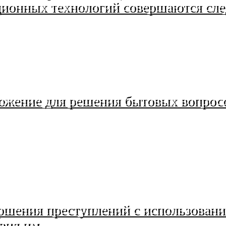
ионных технологий совершаются сл
ожение для решения бытовых вопросо
вершения преступлений с использов
вия им