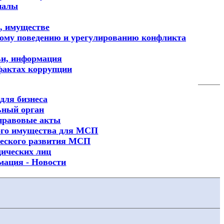
иалы
х, имуществе
ному поведению и урегулированию конфликта
ьи, информация
фактах коррупции
для бизнеса
ьный орган
правовые акты
ого имущества для МСП
еского развития МСП
ических лиц
мация - Новости