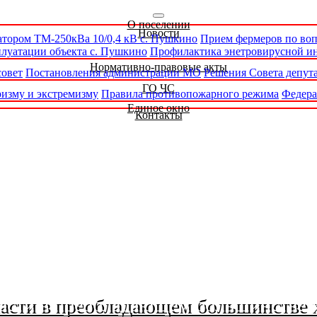
О поселении
Новости
атором ТМ-250кВа 10/0,4 кВ с. Пушкино
Прием фермеров по во
луатации объекта с. Пушкино
Профилактика энетровирусной и
Нормативно-правовые акты
совет
Постановления администрации МО
Решения Совета депут
ГО ЧС
изму и экстремизму
Правила противопожарного режима
Федера
Единое окно
Контакты
ласти в преобладающем большинстве 