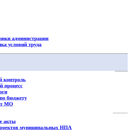
Посмотреть все новости
ники администрации
ка условий труда
 контроль
 процесс
оги
по бюджету
ет МО
е акты
 проектов муниципальных НПА