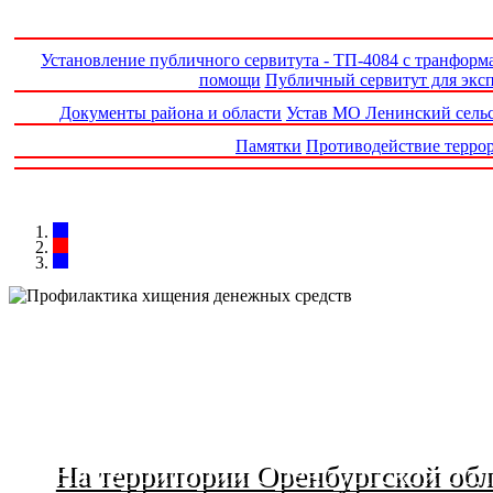
Установление публичного сервитута - ТП-4084 с транформ
помощи
Публичный сервитут для эксп
Документы района и области
Устав МО Ленинский сель
Памятки
Противодействие террор
На территории Оренбургской об