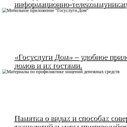
информационно-телекоммуникац
«Госуслуги Дом» – удобное прил
домов и их гостями.
Памятка о видах и способах со
технологий и меры противодейст