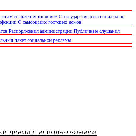
просам снабжения топливом
О государственной социальной
нфекции
О самооценке гостевых домов
атов
Распоряжения администрации
Публичные слушания
льный пакет социальной рекламы
хищения с использованием