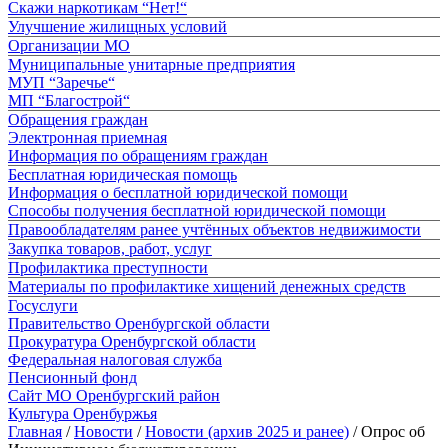
Скажи наркотикам “Нет!“
Улучшение жилищных условий
Организации МО
Муниципальные унитарные предприятия
МУП “Заречье“
МП “Благострой“
Обращения граждан
Электронная приемная
Информация по обращениям граждан
Бесплатная юридическая помощь
Информация о бесплатной юридической помощи
Способы получения бесплатной юридической помощи
Правообладателям ранее учтённых объектов недвижимости
Закупка товаров, работ, услуг
Профилактика преступности
Материалы по профилактике хищений денежных средств
Госуслуги
Правительство Оренбургской области
Прокуратура Оренбургской области
Федеральная налоговая служба
Пенсионный фонд
Сайт МО Оренбургский район
Культура Оренбуржья
Главная
/
Новости
/
Новости (архив 2025 и ранее)
/
Опрос об