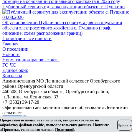
помощи на основании социального контракта в 2026 году
Публичный сервитут для эксплуатации объекта с. Пушкино
04.08.2026
Об установлении Публичного сервитута для эксплуатации
объекта электросетевого хозяйства с. Пушкино (граф.
описание; схема расположения границ)
Посмотреть все новости
Главная
О поселении
Новости
Нормативно-правовые акты
ГО ЧС
Единое окно
Контакты
Администрация МО Ленинский сельсовет Оренбургского
района Оренбургской области
460508, Оренбургская область, Оренбургский район,
п.Ленина, ул.Ленинская, 33
+7 (3532) 39-17-28
Официальный сайт муниципального образования Ленинский
сельсовет
Продолжая использовать наш сайт, вы даете согласие на
обработку файлов cookie, пользовательских данных. Нажмите
Принять
Разработка сайта
«Принять», если вы согласны с
Политикой
.