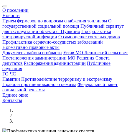
О поселении
Новости
Прием фермеров по вопросам снабжения топливом
О
государственной социальной помощи
Публичный сервитут
для эксплуатации объекта с. Пушкино
Профилактика
энетровирусной инфекции
О самооценке гостевых домов
Профилактика сердечно-сосудистых заболеваний
Нормативно-правовые акты
Документы района и области
Устав МО Ленинский сельсовет
Постановления администрации МО
Решения Совета
депутатов
Распоряжения администрации
Публичные
слушания
ГО ЧС
Памятки
Противодействие терроризму и экстремизму
Правила противопожарного режима
Федеральный пакет
социальной рекламы
Единое окно
Контакты